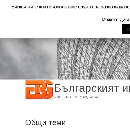
Бисквитките които използваме служат за разпознаване
Warning
: "continue" targeting switch is equivalent to "break". Did yo
Можете да из
П
Българският 
УЧИ, МИСЛИ, СЪЗДАВАЙ
Общи теми