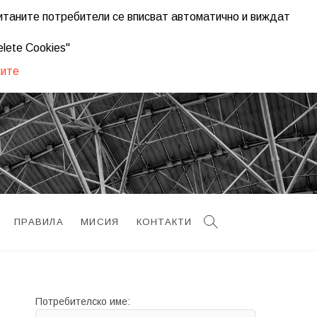
ританите потребители се вписват автоматично и виждат
plugins/seo-ultimate/modules/class.su-module.php
on line
1195
lete Cookies"
ките
ПРАВИЛА
МИСИЯ
КОНТАКТИ
Потребителско име: