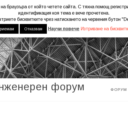
 на браузъра от който четете сайта. С тяхна помощ регист
u mean to use "continue 2"? in
/home/web/engineers.bg/wp-content/
идентификация коя тема е вече прочетена.
триете бисквитките чрез натискането на червения бутон "De
Научи повече
Изтриване на бисквит
риемам
Отказвам
инженерен форум
ФОРУМ