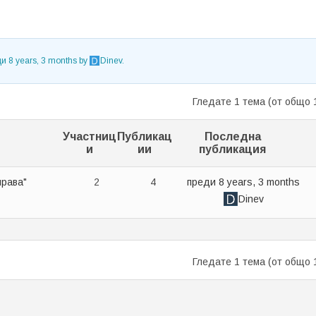
и 8 years, 3 months
by
Dinev
.
Гледате 1 тема (от общо 
Участниц
Публикац
Последна
и
ии
публикация
права"
2
4
преди 8 years, 3 months
Dinev
Гледате 1 тема (от общо 