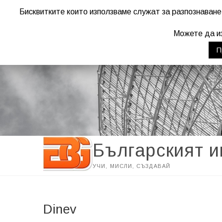
Бисквитките които използваме служат за разпознаване
Warning
: "continue" targeting switch is equivalent to "break". Did yo
Можете да из
П
Българският 
УЧИ, МИСЛИ, СЪЗДАВАЙ
Dinev