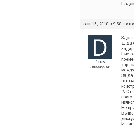
Надяв
юни 16, 2018 в 9:58
в отг
Здрав
1. Да
зидар
Ние о
преме
Dinev
хор. 
Отговорник
между
За да
отгов
конст
2. От
прогр
изчис
Не пр
Въпро
диску
Извин