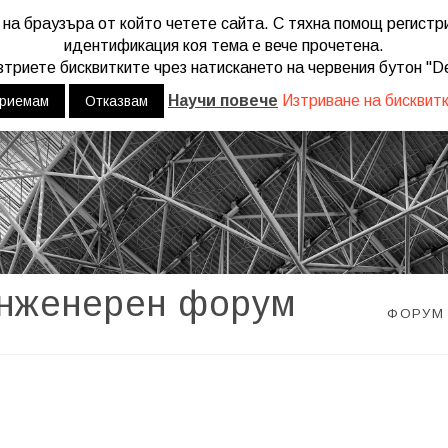
 на браузъра от който четете сайта. С тяхна помощ регист
u mean to use "continue 2"? in
/home/web/engineers.bg/wp-content/
идентификация коя тема е вече прочетена.
триете бисквитките чрез натискането на червения бутон "De
Научи повече
Изтриване на бисквит
риемам
Отказвам
инженерен форум
ФОРУМ