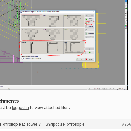
chments:
ust be
logged in
to view attached files.
в отговор на:
Tower 7 – Въпроси и отговори
#25