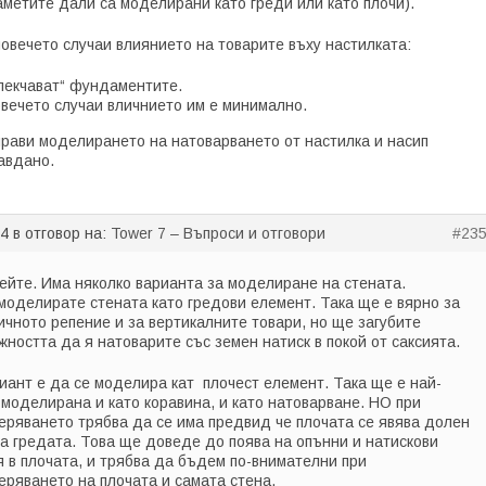
метите дали са моделирани като греди или като плочи).
повечето случаи влиянието на товарите въху настилката:
лекчават“ фундаментите.
овечето случаи вличнието им е минимално.
прави моделирането на натоварването от настилка и насип
авдано.
54
в отговор на:
Tower 7 – Въпроси и отговори
#23
ейте. Има няколко варианта за моделиране на стената.
 моделирате стената като гредови елемент. Така ще е вярно за
ичното репение и за вертикалните товари, но ще загубите
жността да я натоварите със земен натиск в покой от саксията.
риант е да се моделира кат плочест елемент. Така ще е най-
 моделирана и като коравина, и като натоварване. НО при
еряването трябва да се има предвид че плочата се явява долен
на гредата. Това ще доведе до поява на опънни и натискови
я в плочата, и трябва да бъдем по-внимателни при
еряването на плочата и самата стена.