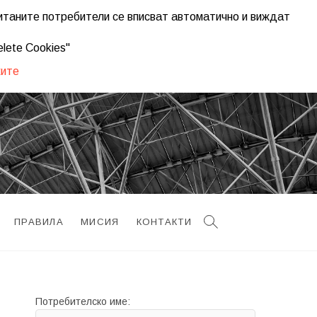
ританите потребители се вписват автоматично и виждат
plugins/seo-ultimate/modules/class.su-module.php
on line
1195
lete Cookies"
ките
ПРАВИЛА
МИСИЯ
КОНТАКТИ
Потребителско име: