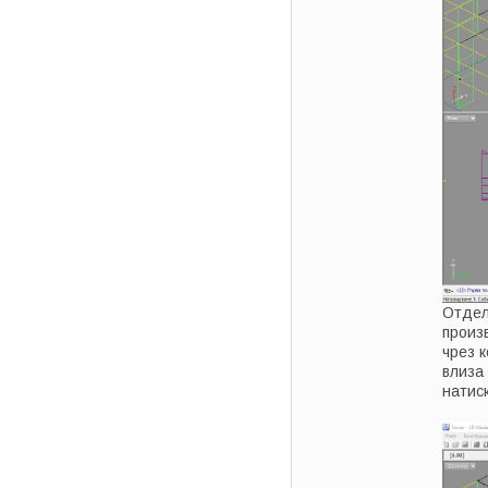
Отдел
произ
чрез 
влиза
натис