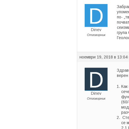
Забра
упоме
по- „т
почва
сеизми
Dinev
група
Отговорник
Геоло
ноември 19, 2018 в 13:04
Здрав
верен 
Как
сеч
Dinev
фун
Отговорник
(60/
мод
раз
Сте
се 
2.1