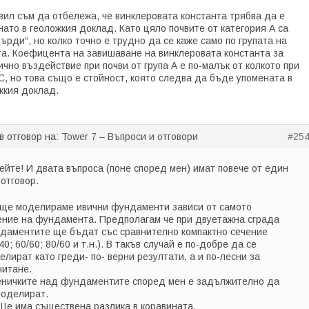
вил съм да отбележа, че винклеровата константа трябва да е
нато в геоложкия доклад. Като цяло почвите от категория А са
върди“, но колко точно е трудно да се каже само по групата на
та. Коефицента на завишаване на винклеровата константа за
чно въздействие при почви от група А е по-малък от колкото при
 С, но това също е стойност, която следва да бъде упомената в
жкия доклад.
в отговор на:
Tower 7 – Въпроси и отговори
#25
ейте! И двата въпроса (поне според мен) имат повече от един
отговор.
 ще моделираме ивични фундаменти зависи от самото
ение на фундамента. Предполагам че при двуетажна сграда
даментите ще бъдат със сравнително компактно сечение
40; 60/60; 80/60 и т.н.). В такъв случай е по-добре да се
елират като греди- по- верни резултати, а и по-лесни за
читане.
ничките над фундаментите според мен е задължително да
моделират.
 Ще има съществена разлика в коравината.