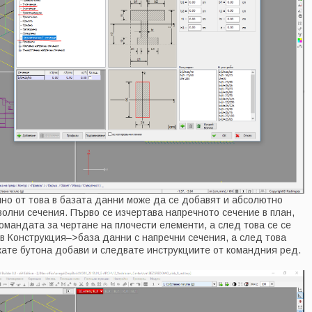
но от това в базата данни може да се добавят и абсолютно
волни сечения. Първо се изчертава напречното сечение в план,
командата за чертане на плочести елементи, а след това се се
 в Конструкция–>база данни с напречни сечения, а след това
кате бутона добави и следвате инструкциите от командния ред.