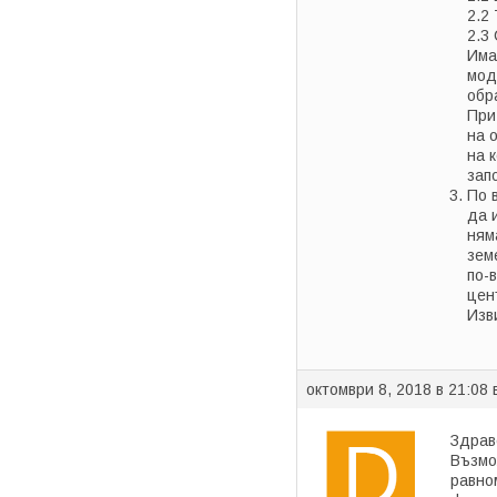
2.2
2.3
Има
мод
обр
При
на 
на 
зап
По 
да 
ням
зем
по-
цен
Изв
октомври 8, 2018 в 21:08
Здрав
Възмо
равно