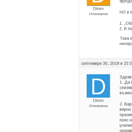
фунда
Dinev
НО в 
Отговорник
„Об
В п
Това 
неопр
септември 30, 2018 в 15:
Здрав
1. Да
сеизм
възмо
Dinev
2. Ва
Отговорник
вярно
оразм
пояс 
усили
оразм