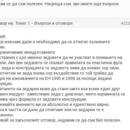
ам се да съм полезен. Насреща съм, ако имате още въпроси.
овор на:
Tower 7 – Въпроси и отговори
#21
ей!
 си изясним дали е необходимо да се отчитат пълнените
ии.
граничаваме междуетажните
ствания с цел именно зидовете да не участват в поемането на
сили. Ако при зидането се спазват правилата за еластична фуга
 зида и конструкцията то зидовете няма да поемат хор сили.
 отчетем че зида поема хор въздействия то той трябва да
аря на изискванията на ЕН 1995 и 1998 за носещи зидани
рукции.
читането на зидария може да стане както във всеки един друг
амен пордукт- заместваме зида с диагонал, чиято коравината се
лява чрез формула от зидовете конструкции.
иемайте мнението ми за абсолютно и единствено вярно.
са в частта си дали да отчитаме или не зидарии те е
сионен.
явай за закъснелият отговор, надявам се да съм бил полезен.