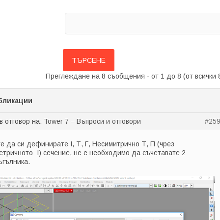
Преглеждане на 8 съобщения - от 1 до 8 (от всички 
бликации
в отговор на:
Tower 7 – Въпроси и отговори
#25
е да си дефинирате I, Т, Г, Несимитрично Т, П (чрез
етричното I) сечение, не е необходимо да съчетавате 2
ъгълника.