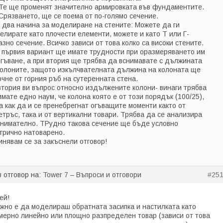
 Те ще променят значително армировката във фундаментите.
 Срязването, ще се поема от по-голямо сечение.
 два начина за моделиране на стените: Можете да ги
елирате като плочести елементи, можете и като Т или Г-
азно сечение. Всичко зависи от това колко са високи стените.
 първия вариант ще имате трудности при оразмеряването им
огъване, а при втория ще трябва да вснимавате с дължината
колоните, защото изкълчвателната дължина на колоната ще
очне от горния ръб на сутеренната стена.
втория ви въпрос относно издължените колони- винаги трябва
имате едно наум, че колона която е от този порядък (100/25),
а как да и се пренебрегнат огъващите моменти както от
етръс, така и от вертикални товари. Трябва да се анализира
внимателно. ТРудно такова сечение ще бъде условно
трично натоварено.
инявам се за закъснели отговор!
в отговор на:
Tower 7 – Въпроси и отговори
#25
ей!
жно е да моделираш обратната засипка и настилката като
мерно линейно или площно разпределен товар (зависи от това