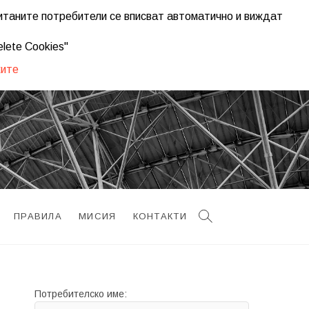
ританите потребители се вписват автоматично и виждат
plugins/seo-ultimate/modules/class.su-module.php
on line
1195
lete Cookies"
ките
ПРАВИЛА
МИСИЯ
КОНТАКТИ
Потребителско име: