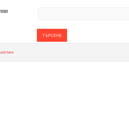
еми
ound here.