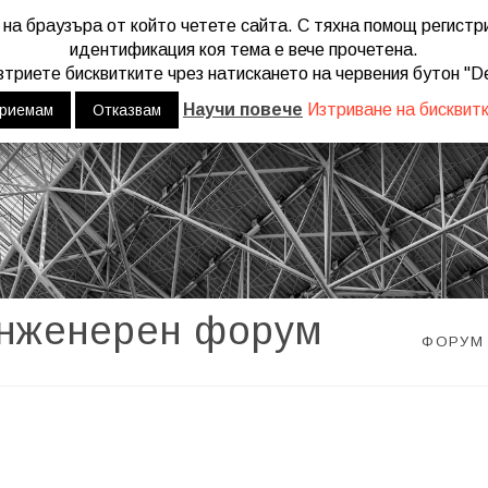
 на браузъра от който четете сайта. С тяхна помощ регист
u mean to use "continue 2"? in
/home/web/engineers.bg/wp-content/
идентификация коя тема е вече прочетена.
триете бисквитките чрез натискането на червения бутон "De
Научи повече
Изтриване на бисквит
риемам
Отказвам
инженерен форум
ФОРУМ