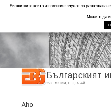
Бисквитките които използваме служат за разпознаване
Warning
: "continue" targeting switch is equivalent to "break". Did yo
Можете да из
П
Българският 
УЧИ, МИСЛИ, СЪЗДАВАЙ
Aho