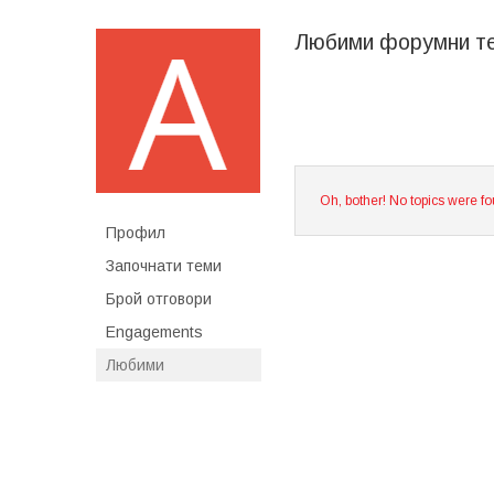
Любими форумни т
Oh, bother! No topics were f
Профил
Започнати теми
Брой отговори
Engagements
Любими